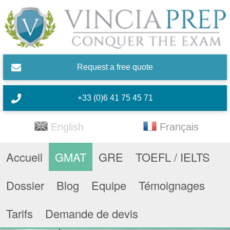
Skip to main content
Request a free quote
+33 (0)6 41 75 45 71
English
Français
Accueil
GMAT
GRE
TOEFL / IELTS
Dossier
Blog
Equipe
Témoignages
Tarifs
Demande de devis