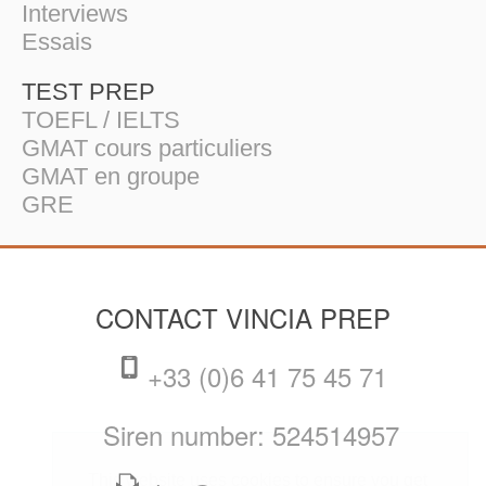
Interviews
Essais
TEST PREP
TOEFL / IELTS
GMAT cours particuliers
GMAT en groupe
GRE
CONTACT VINCIA PREP
+33 (0)6 41 75 45 71
Siren number: 524514957
This website uses cookies to ensure you get