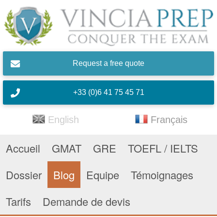
Skip to main content
Request a free quote
+33 (0)6 41 75 45 71
English
Français
Accueil
GMAT
GRE
TOEFL / IELTS
Dossier
Blog
Equipe
Témoignages
Tarifs
Demande de devis